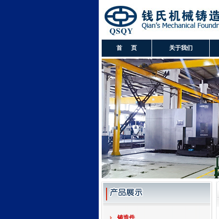
首 页
关于我们
铸造件