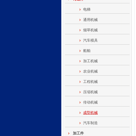
电梯
通用机械
烟草机械
汽车模具
船舶
加工机械
农业机械
工程机械
压缩机械
传动机械
成型机械
汽车制造
加工件