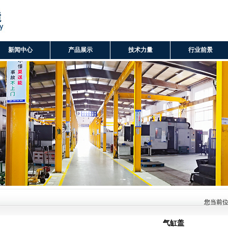
新闻中心
产品展示
技术力量
行业前景
您当前位
气缸盖