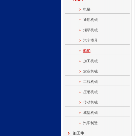
电梯
通用机械
烟草机械
汽车模具
船舶
加工机械
农业机械
工程机械
压缩机械
传动机械
成型机械
汽车制造
加工件